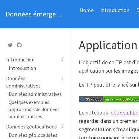
Home
Introduction
D
Données émergentes
Application
Introduction
L’objectif de ce TP est d’
Introduction
application sur les images 
Données
Le TP peut être lancé sur 
administratives
Données administratives
Quelques exemples
approfondis de données
Le notebook
classific
administratives
regarder dans un premie
Données géolocalisées
segmentation sémantique s
Données géolocalisées
territoire pouvant être uti