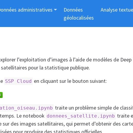
onnées administratives
Données
Analyse textue
géolocalisées
explorer l’exploitation d’images à l’aide de modèles de Deep
satellitaires pour la statistique publique.
le
en cliquant sur le bouton suivant:
SSP Cloud
traite un problème simple de classi
ation_oiseau.ipynb
r temps. Le notebook
traite 
donnees_satellite.ipynb
ur des images satellitaires, qui permet d’obtenir des cart
lisées pour produire des statistiques officielles.